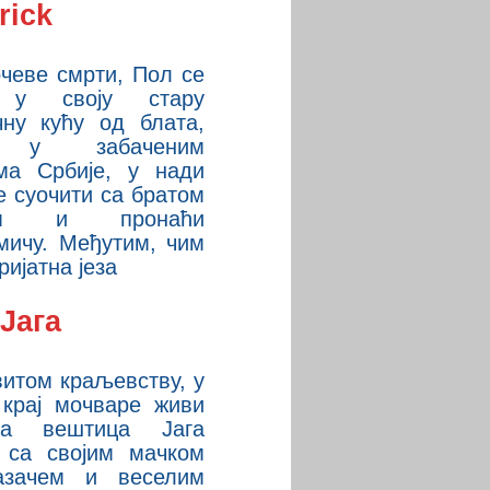
rick
чеве смрти, Пол се
 у своју стару
чну кућу од блата,
е у забаченим
има Србије, у нади
е суочити са братом
вом и пронаћи
змичу. Међутим, чим
ријатна језа
Јага
витом краљевству, у
 крај мочваре живи
оса вештица Јага
о са својим мачком
азачем и веселим