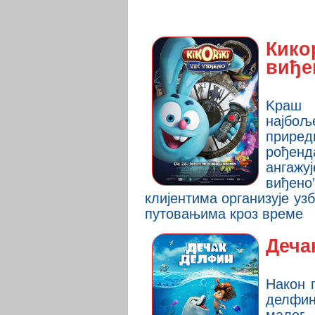
Кико
виђе
Kраш 
најбољ
прире
рођен
ангаж
виђен
клијентима организује уз
путовањима кроз време
Деча
Након 
делфи