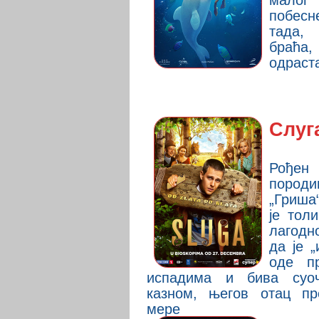
мало
побес
тада,
браћ
одрастај
Слуг
Рође
породи
„Гриша
је тол
лагодн
да је 
оде п
испадима и бива суоч
казном, његов отац пр
мере