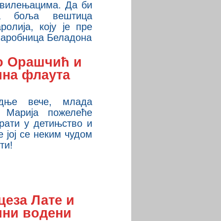
 вилењацима. Да би
ла боља вештица
ролија, коју је пре
 чаробница Беладона
о Орашчић и
чна флаута
дње вече, млада
а Марија пожелеће
рати у детињство и
 јој се неким чудом
ти!
цеза Лате и
чни водени