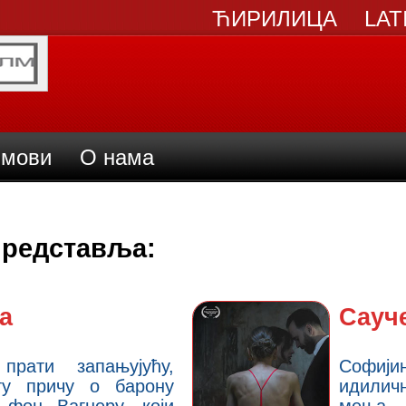
ЋИРИЛИЦА
LAT
мови
О нама
редставља:
а
Сауч
прати запањујућу,
Софи
ту причу о барону
идилич