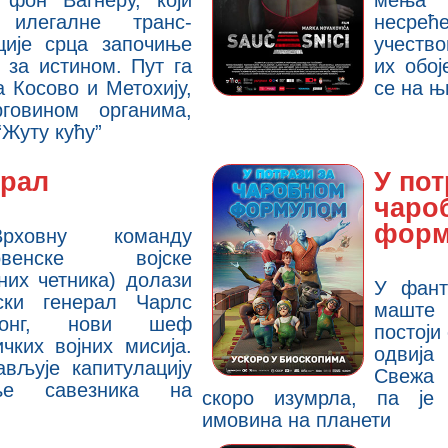
 фон Вагнеру, који
мења н
 илегалне транс-
несре
ције срца започиње
учеств
у за истином. Пут га
их обој
а Косово и Метохију,
се на њ
говином органима,
“Жуту кућу”
рал
У пот
чаро
форм
ховну команду
ловенске војске
них четника) долази
У фант
ски генерал Чарлс
маште 
ронг, нови шеф
постоји
ичких војних мисија.
одвија
ављује капитулацију
Свежа
ње савезника на
скоро изумрла, па је 
имовина на планети