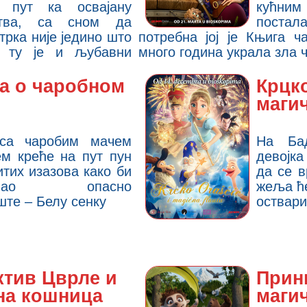
 пут ка освајану
кућним
ства, са сном да
поста
трка није једино што
потребна јој је Књига ча
 ту је и љубавни
много година украла зла
а о чаробном
Крцк
маги
 са чаробим мачем
На Ба
м креће на пут пун
девојк
итих изазова како би
да се в
ашао опасно
жеља ће
ште – Белу сенку
оствари
ктив Цврле и
Прин
на кошница
маги