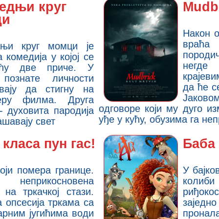
едњи круг
Mudb
ци
Након о
враћа
дњи круг момци је
породи
 комедија у којој се
негд
ићу две приче. У
крајев
 познате личности
да ће с
вају да стигну на
Јако
јеру филма. Друга
одговоре који му дуго и
- духовита пародија
уђе у кућу, обузима га неп
ашавају свет
класа пун гас!
Баба 
оји помера границе.
У бајко
неприкосновена
колиби
 на тркачкој стази.
риђок
 опсесија тркама са
заједн
арним југићима води
пронал