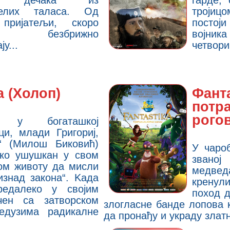
г дечака из
гарде,
нелих таласа. Од
тројиц
 пријатељи, скоро
постој
а, безбрижно
војни
у...
четвори
а (Холоп)
Фанта
потра
рого
н у богаташкој
ци, млади Григориј,
“ (Милош Биковић)
У чаро
ико ушушкан у свом
званој
ом животу да мисли
медве
„изнад закона“. Kада
кренул
редалеко у својим
поход д
ен са затворском
злогласне банде лопова 
едузима радикалне
да пронађу и украду злат