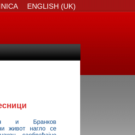
INICA
ENGLISH (UK)
есници
јин и Бранков
ни живот нагло се