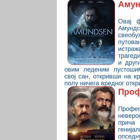
Амун
Овај 
Амундс
свеобу
путов
истра
трагеди
и друг
овим леденим пустоши
свој сан, откривши на к
полу ничега вредног откр
Проф
Профе
невер
прич
ген
опсед