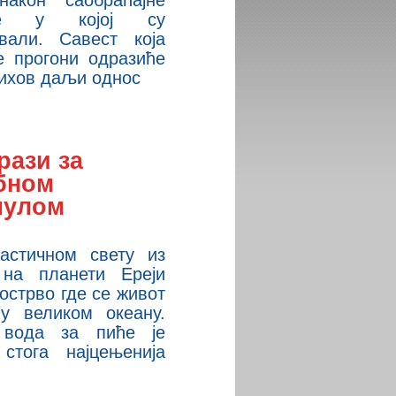
акон саобраћајне
ће у којој су
овали. Савест која
е прогони одразиће
ихов даљи однос
рази за
бном
улом
астичном свету из
на планети Ереји
 острво где се живот
 у великом океану.
 вода за пиће је
стога најцењенија