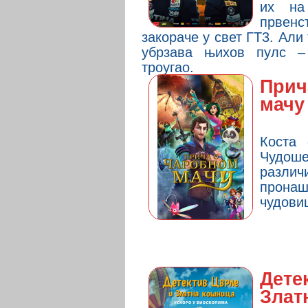
их на
првен
закораче у свет ГТ3. Али 
убрзава њихов пулс –
троугао.
Прич
мачу
Коста
Чудоше
различ
прон
чудови
Дете
Злат