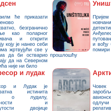
дсен
Униш
филм ће приказати
Приј
еново
новчани
хватно, безгранично
детект
ање као поларног
Анђел
живача и открити
путовањ
ју коју је нанео себи
и вођу 
има жртвујући све у
поми
ма да би остварио
прошлошћу
рају да на Северном
ића није ни било
есор и лудак
Аркт
сор и Лудак је
Човек
оватна истинита
заробље
а о лудилу,
авионск
ијалности и
одлучи
нутости двојице
релатив