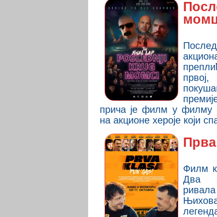
Посл
мом
После
акциона
препл
првој,
покуша
преми
прича је филм у филму 
на акционе хероје који сп
Прва 
Филм к
Два 
ривала
Њихова
легенд