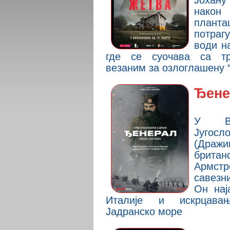
Јохану
након
планта
потраг
води н
где се суочава са тр
везаним за озлоглашену 
Ђене
У Вр
Југос
(Дражи
британ
Армст
савезн
Он нај
Италије и искрцава
Јадранско море