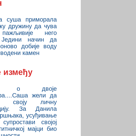
н
а суша приморала
ку дружину да чува
пажљивије него
 Једини начин да
оново добије воду
и водени камен
е између
ча о двоје
ра....Саша жели да
не своју личну
уцију. За Данила
вршњака, усуђивање
супростави својој
итничкој мајци био
ушности