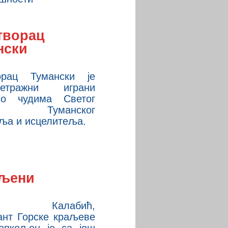
творац
нски
орац Тумански је
ометражни играни
о чудима Светог
ме, Туманског
ља и исцелитеља.
љени
ла Калабић,
ант Горске краљеве