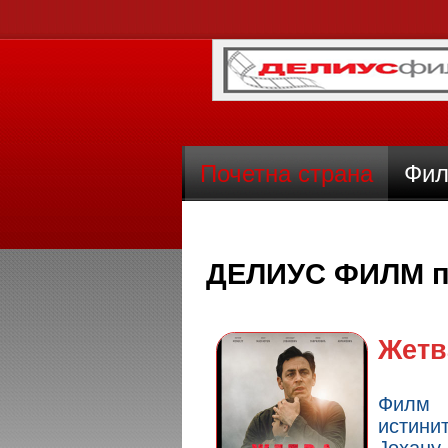
Почетна страна
Фил
ДЕЛИУС ФИЛМ п
Жетв
Филм 
истини