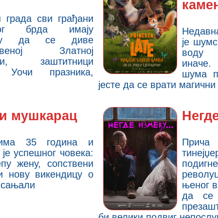
каме
 града сви грађани
ног брда имају
Недавн
ику да се диве
је шумс
ственој Златној
воду 
ци, заштитници
иначе.
. Уочи празника,
шума п
јесте да се врати магичн
и мушкарац
Негд
има 35 година и
При
 је успешног човека:
тинејџе
пу жену, сопствени
подиг
и нову викендицу о
револ
у сањали
њеног 
да се 
презашт
би велики подвиг непосл