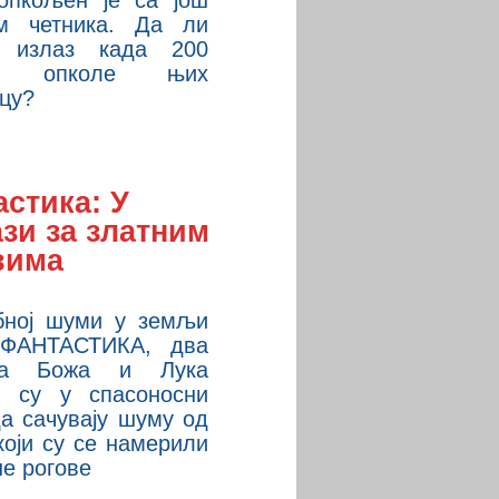
 опкољен је са још
ом четника. Да ли
и излаз када 200
ка опколе њих
цу?
стика: У
зи за златним
вима
бној шуми у земљи
 ФАНТАСТИКА, два
да Божа и Лука
и су у спасоносни
а сачувају шуму од
који су се намерили
не рогове