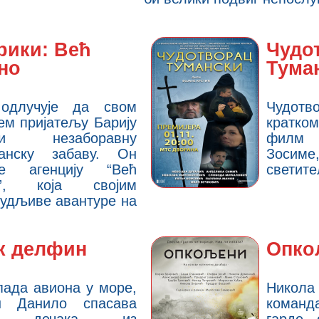
рики: Већ
Чудо
но
Тума
одлучује да свом
Чудотв
ем пријатељу Барију
кратк
ди незаборавну
филм 
данску забаву. Он
Зоси
ује агенцију “Већ
светите
о”, која својим
будљиве авантуре на
к делфин
Опко
пада авиона у море,
Нико
н Данило спасава
команд