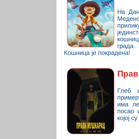
На Дан
Меде
прил
једин
кошни
града
Кошница је покрадена!
Прав
Глеб 
пример
има ле
посао 
којој с