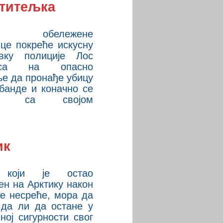
титељка
ем обележене
це покреће искусну
ивку полиције Лос
еса на опасно
е да пронађе убицу
банде и коначно се
ри са својом
ик
 који је остао
н на Арктику након
е несреће, мора да
 да ли да остане у
ној сигурности свог