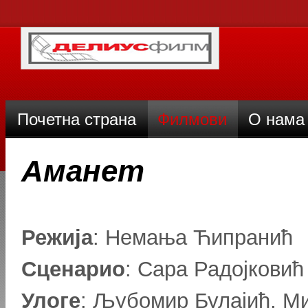
Почетна страна
Филмови
О нама
Аманет
Режија
: Немања Ћипранић
Сценарио
: Сара Радојковић
Улоге
: Љубомир Булајић, М