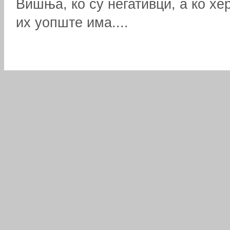
Вишња, ко су негативци, а ко хер
их уопште има....