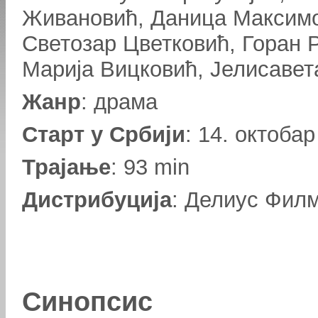
Живановић, Даница Максим
Светозар Цветковић, Горан 
Марија Вицковић, Јелисавет
Жанр
: драма
Старт у Србији
: 14. октобар
Трајање
: 93 min
Дистрибуција
: Делиус Фил
Синопсис