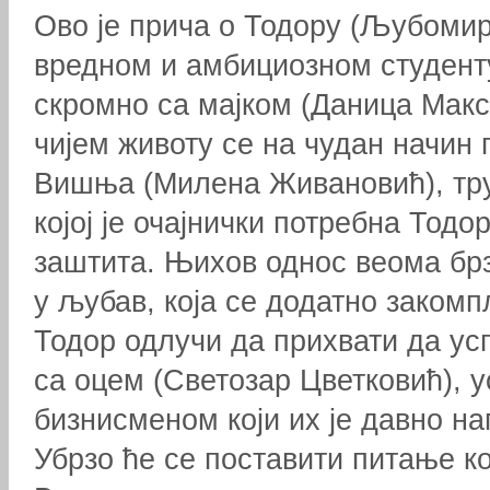
Ово је прича о Тодору (Љубомир
вредном и амбициозном студенту
скромно са мајком (Даница Макс
чијем животу се на чудан начин 
Вишња (Милена Живановић), тру
којој је очајнички потребна Тодо
заштита. Њихов однос веома бр
у љубав, која се додатно закомп
Тодор одлучи да прихвати да ус
са оцем (Светозар Цветковић),
бизнисменом који их је давно на
Убрзо ће се поставити питање ко