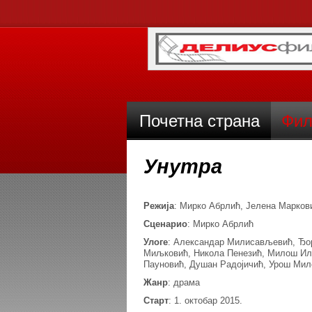
Почетна страна
Фил
Унутра
Режија
: Мирко Абрлић, Јелена Марков
Сценарио
: Мирко Абрлић
Улоге
: Александар Милисављевић, Ђор
Миљковић, Никола Пенезић, Милош Или
Пауновић, Душан Радојичић, Урош Мил
Жанр
: драма
Старт
: 1. октобар 2015.