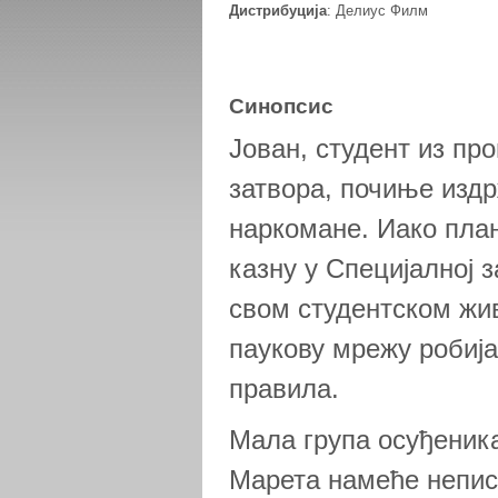
Дистрибуција
: Делиус Филм
Синопсис
Јован, студент из пр
затвора, почиње изд
наркомане. Иако пла
казну у Специјалној з
свом студентском жив
паукову мрежу робиј
правила.
Mала група осуђеник
Марета намеће непис