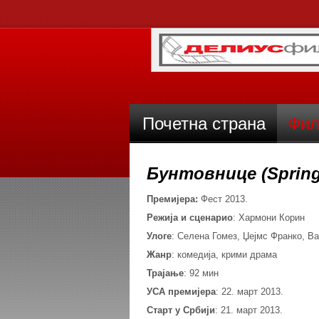
Почетна страна
Фил
Бунтовнице (Spring
Премијера:
Фест 2013
.
Режија
и
сценарио
: Хармони Корин
Улоге
: Селена Гомез, Џејмс Франко, В
Жанр
: комедија, крими драма
Трајање
: 92 мин
УСА премијера
:
22. март 2013.
Старт у Србији
:
21. март 2013.