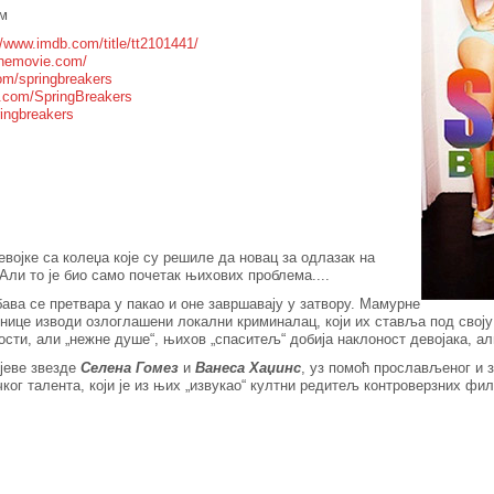
лм
//www.imdb.com/title/tt2101441/
sthemovie.com/
om/springbreakers
k.com/SpringBreakers
ringbreakers
евојке са колеџа које су решиле да новац за одлазак на
ли то је био само почетак њихових проблема....
ава се претвара у пакао и оне завршавају у затвору. Мамурне
днице изводи озлоглашени локални криминалац, који их ставља под своју
ости, али „нежне душе“, њихов „спаситељ“ добија наклоност девојака, а
јеве звезде
Селена Гомез
и
Ванеса Хаџинс
, уз помоћ прослављеног и 
чког талента, који је из њих „извукао“ култни редитељ контроверзних ф