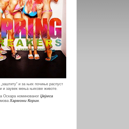
 „заштиту“ и за њих почиње распуст
ли и заувек мења њихове животе.
за Оскара номинованог
Џејмса
илмова
Хармони Корин
.