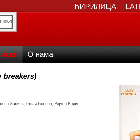
ЋИРИЛИЦА
LAT
мови
О нама
 breakers)
анеса Хаџинс, Ешли Бенсон, Рејчел Корин