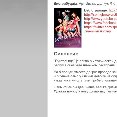
Дистрибуција
: Арт Виста, Делиус Фи
Веб странице
:
http:
http://springbreaker
http://www.youtube.c
https://www.faceboo
https://twitter.com/sp
Званични постер
Синопсис
"Бунтовнице" је прича о четири секси д
распуст обезбеде пљачком ресторана. А
На Флориди уместо доброг провода заб
и обучене само у бикини девојке из су
какав нису ни слутиле. Грубе спољашн
Овим филмом две бивше велике Дизни
Франка
показују нову диманзију глума