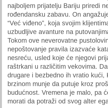
najboljem prijatelju Bariju priredi
rođendansku zabavu. On angažuje
“Već viđeno”, koja svojim klijentim
uzbudljive avanture na putovanjim
Tokom ove neverovatne pustolovi
nepoštovanje pravila izazvaće kat
nesreću, usled koje će njegovi prijat
raštrkani u različitim vekovima. D
drugare i bezbedno ih vratio kući,
brzinom munje da putuje kroz prošl
budućnost. Vremena je malo, pa 
morati da potraži od svog alter eg