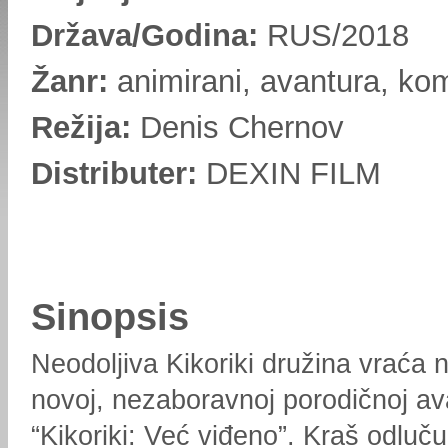
Država/Godina:
RUS/2018
Žanr:
animirani, avantura, ko
Režija:
Denis Chernov
Distributer:
DEXIN FILM
Sinopsis
Neodoljiva Kikoriki družina vraća
novoj, nezaboravnoj porodičnoj av
“Kikoriki: Već viđeno”. Kraš odluč