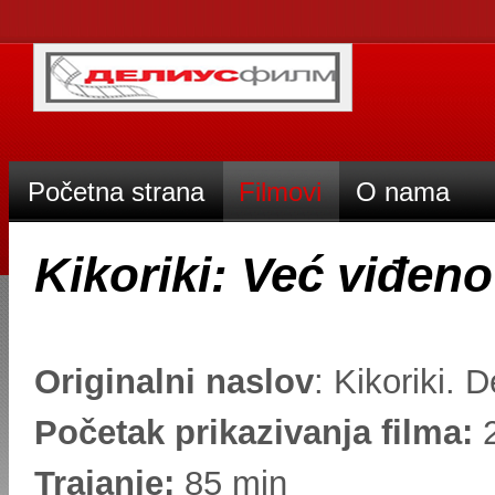
Početna strana
Filmovi
O nama
Kikoriki: Već viđeno
Originalni naslov
: Kikoriki. 
Početak prikazivanja filma:
2
Trajanje:
85 min