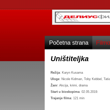
Početna strana
Filmo
Uništiteljka
Režija
: Karyn Kusama
Uloge
: Nicole Kidman, Toby Kebbel, Tati
Žanr
: Akcija, krimi, drama
Start u bioskopima
: 02.05.2019.
Trajanje filma
: 121 min