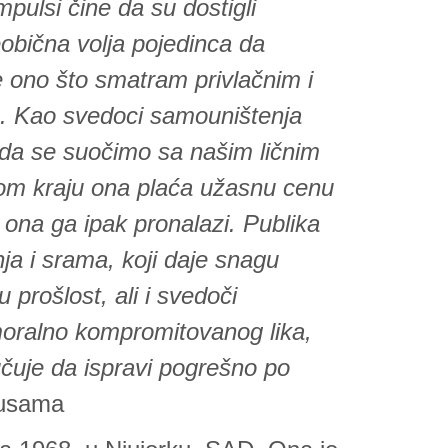
mpulsi čine da su dostigli
obična volja pojedinca da
 ono što smatram privlačnim i
je. Kao svedoci samouništenja
o da se suočimo sa našim ličnim
mom kraju ona plaća užasnu cenu
i ona ga ipak pronalazi. Publika
nja i srama, koji daje snagu
u prošlost, ali i svedoči
oralno kompromitovanog lika,
učuje da ispravi pogrešno po
Kusama