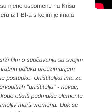
 su njene uspomene na Krisa
era iz FBI-a s kojim je imala
j srži film o suočavanju sa svojim
hrabrih odluka preuzimanjem
ne postupke. Uništiteljka ima za
 prvobitnih "uništitelja" - novac,
 takođe otkriti podmukle elemente
neumoljiv marš vremena. Dok se