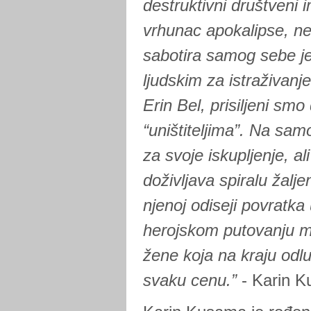
destruktivni društveni i
vrhunac apokalipse, ne
sabotira samog sebe je
ljudskim za istraživan
Erin Bel, prisiljeni sm
“uništiteljima”. Na sa
za svoje iskupljenje, al
doživljava spiralu žalje
njenoj odiseji povratka 
herojskom putovanju m
žene koja na kraju odl
svaku cenu.”
- Karin 