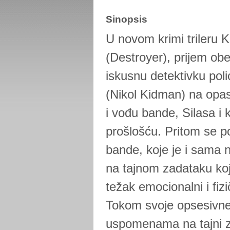
Sinopsis
U novom krimi trileru K
(Destroyer), prijem ob
iskusnu detektivku poli
(Nikol Kidman) na opa
i vođu bande, Silasa i
prošlošću. Pritom se 
bande, koje je i sama 
na tajnom zadataku koji
težak emocionalni i fiz
Tokom svoje opsesivne 
uspomenama na tajni z