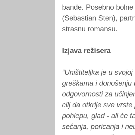
bande. Posebno bolne
(Sebastian Sten), partn
strasnu romansu.
Izjava režisera
“Uništiteljka je u svojo
greškama i donošenju 
odgovornosti za učinje
cilj da otkrije sve vrste
pohlepu, glad - ali će
sećanja, poricanja i 