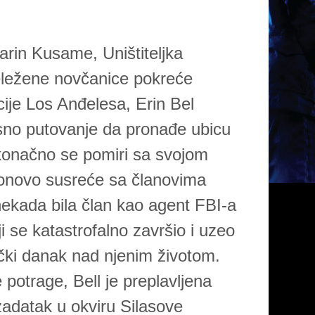
arin Kusame, Uništiteljka
eležene novčanice pokreće
cije Los Anđelesa, Erin Bel
sno putovanje da pronađe ubicu
 konačno se pomiri sa svojom
ponovo susreće sa članovima
nekada bila član kao agent FBI-a
 se katastrofalno završio i uzeo
ički danak nad njenim životom.
potrage, Bell je preplavljena
adatak u okviru Silasove