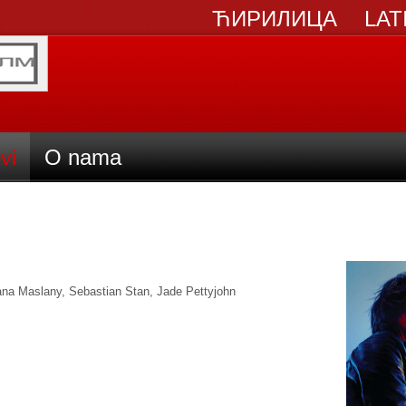
ЋИРИЛИЦА
LAT
vi
O nama
ana Maslany, Sebastian Stan, Jade Pettyjohn