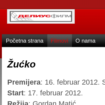
Početna strana
Filmovi
O nama
Žućko
Premijera
: 16. februar 2012.
Start
: 17. februar 2012.
Režija
: Gordan Matić