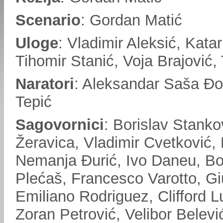
Scenario
: Gordan Matić
Uloge
: Vladimir Aleksić, Kata
Tihomir Stanić, Voja Brajović
Naratori
: Aleksandar Saša Đo
Tepić
Sagovornici
: Borislav Stank
Žeravica, Vladimir Cvetković,
Nemanja Đurić, Ivo Daneu, Bor
Plećaš, Francesco Varotto, Gi
Emiliano Rodriguez, Clifford L
Zoran Petrović, Velibor Belevi