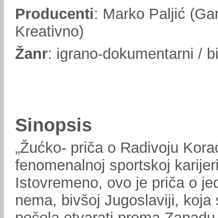
Producenti
: Marko Paljić (Ga
Kreativno)
Žanr
: igrano-dokumentarni / b
Sinopsis
„Žućko- priča o Radivoju Kora
fenomenalnoj sportskoj karijeri 
Istovremeno, ovo je priča o j
nema, bivšoj Jugoslaviji, koja 
počela otvarati prema Zapadu 